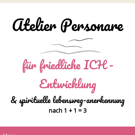
Atelier Personare
für friedliche ICH -
Entwicklung
& spirituelle lebensweg-anerkennung
nach 1 + 1 = 3